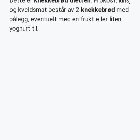
Dette er
knekkebrød dietten
: Frokost, lunsj
og kveldsmat består av 2
knekkebrød
med
pålegg, eventuelt med en frukt eller liten
yoghurt til.