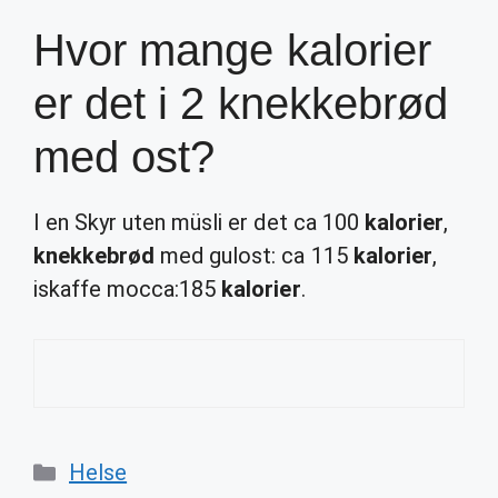
Hvor mange kalorier
er det i 2 knekkebrød
med ost?
I en Skyr uten müsli er det ca 100
kalorier
,
knekkebrød
med gulost: ca 115
kalorier
,
iskaffe mocca:185
kalorier
.
Categories
Helse