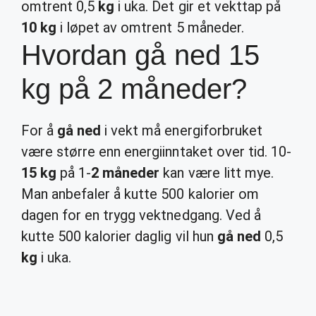
omtrent 0,5
kg
i uka. Det gir et vekttap på
10 kg
i løpet av omtrent 5 måneder.
Hvordan gå ned 15
kg på 2 måneder?
For å
gå ned
i vekt må energiforbruket
være større enn energiinntaket over tid. 10-
15 kg
på 1-
2 måneder
kan være litt mye.
Man anbefaler å kutte 500 kalorier om
dagen for en trygg vektnedgang. Ved å
kutte 500 kalorier daglig vil hun
gå ned
0,5
kg
i uka.