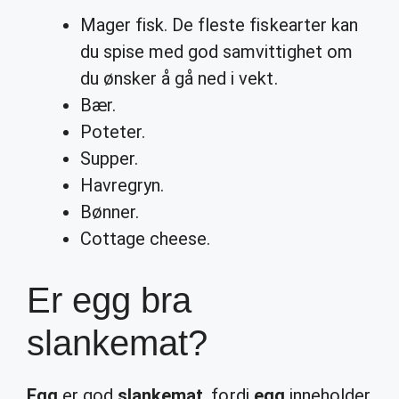
Mager fisk. De fleste fiskearter kan
du spise med god samvittighet om
du ønsker å gå ned i vekt.
Bær.
Poteter.
Supper.
Havregryn.
Bønner.
Cottage cheese.
Er egg bra
slankemat?
Egg
er god
slankemat
, fordi
egg
inneholder