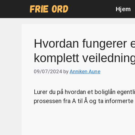
Skip
Hjem
to
content
Hvordan fungerer e
komplett veilednin
09/07/2024
by
Anniken Aune
Lurer du på hvordan et boliglån egent
prosessen fra A til Å og ta informerte