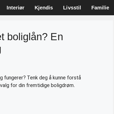
Interiør
Kjendis
Livsstil
Familie
t boliglån? En
g
lig fungerer? Tenk deg å kunne forstå
 valg for din fremtidige boligdrøm.