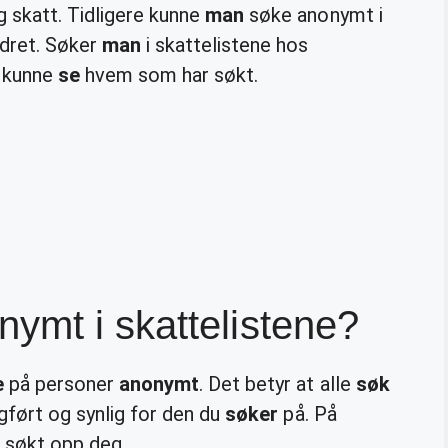
g skatt. Tidligere kunne
man
søke anonymt i
ndret. Søker
man
i skattelistene hos
 kunne
se
hvem som har søkt.
ymt i skattelistene?
e
på personer
anonymt
. Det betyr at alle
søk
oggført og synlig for den du
søker
på. På
 søkt opp deg.