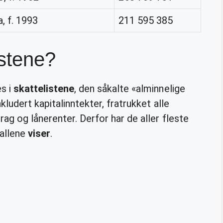
 f. 1993
211 595 385
istene?
s i
skattelistene
, den såkalte «alminnelige
kludert kapitalinntekter, fratrukket alle
g og lånerenter. Derfor har de aller fleste
allene
viser
.