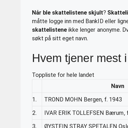
Når ble skattelistene skjult
?
Skatteli
måtte logge inn med BankID eller lign
skattelistene
ikke lenger anonyme. Dv
søkt på sitt eget navn.
Hvem tjener mest i
Toppliste for hele landet
Navn
1.
TROND MOHN Bergen, f. 1943
2.
IVAR ERIK TOLLEFSEN Bærum, f
3.
ØYSTEIN STRAY SPETALEN Oslo,