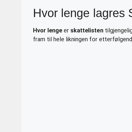
Hvor lenge lagres S
Hvor lenge
er
skattelisten
tilgjengel
fram til hele likningen for etterfølgende