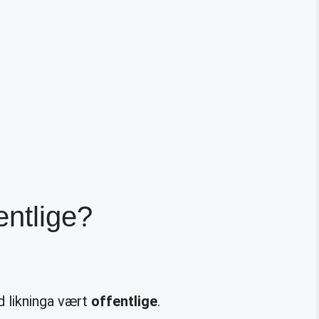
entlige?
 likninga vært
offentlige
.