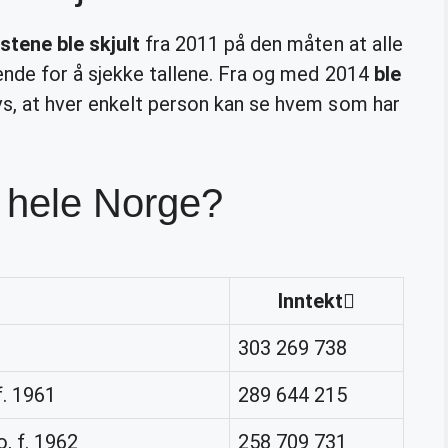
stene ble skjult
fra 2011 på den måten at alle
ende for å sjekke tallene. Fra og med 2014
ble
s, at hver enkelt person kan se hvem som har
 hele Norge?
Inntekt
303 269 738
. 1961
289 644 215
 f. 1962
258 709 731