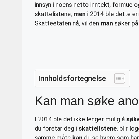
innsyn i noens netto inntekt, formue o
skattelistene,
men
i 2014 ble dette e
Skatteetaten nå, vil den
man
søker på
Innholdsfortegnelse
Kan man søke anon
I 2014 ble det ikke lenger mulig å
søk
du foretar deg i
skattelistene
, blir l
samme måte
kan
du se hvem som har