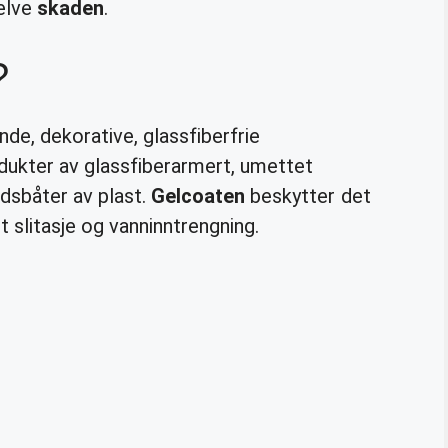
selve
skaden
.
?
nde, dekorative, glassfiberfrie
odukter av glassfiberarmert, umettet
idsbåter av plast.
Gelcoaten
beskytter det
 slitasje og vanninntrengning.