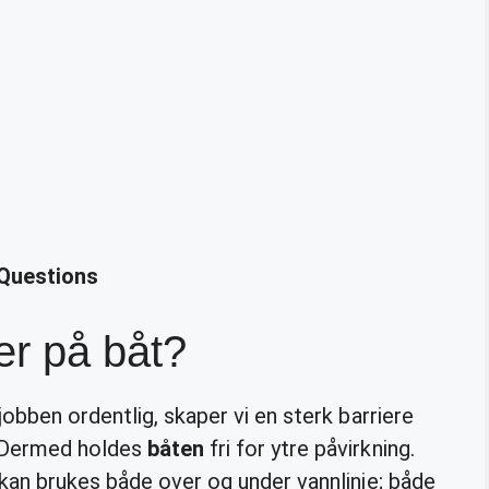
 Questions
er på båt?
obben ordentlig, skaper vi en sterk barriere
. Dermed holdes
båten
fri for ytre påvirkning.
 kan brukes både over og under vannlinje; både