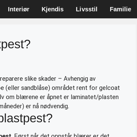
Interiør
Kjendis
Livsstil
Familie
tpest?
reparere slike skader – Avhengig av
ipe (eller sandblåse) området rent for gelcoat
lv om blærene er åpnet er laminatet/plasten
 måneder) er nå nødvendig.
lastpest?
pest
. Først når det oppstår blærer er det