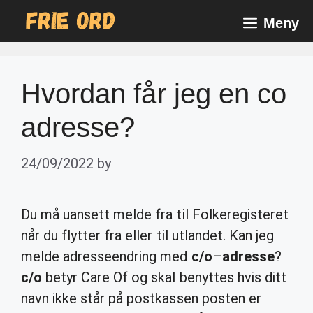
Skip
Meny
to
content
Hvordan får jeg en co
adresse?
24/09/2022
by
Du må uansett melde fra til Folkeregisteret
når du flytter fra eller til utlandet. Kan jeg
melde adresseendring med
c/o
–
adresse
?
c/o
betyr Care Of og skal benyttes hvis ditt
navn ikke står på postkassen posten er