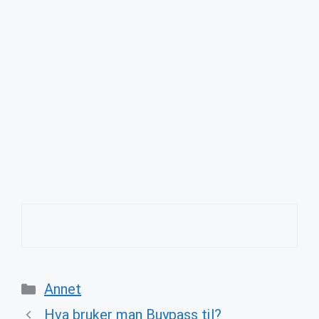
Categories
Annet
Hva bruker man Buypass til?