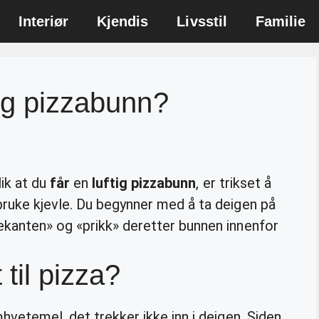
Interiør
Kjendis
Livsstil
Familie
tig pizzabunn?
lik at du
får
en
luftig pizzabunn
, er trikset å
ruke kjevle. Du begynner med å ta deigen på
ekanten» og «prikk» deretter bunnen innenfor
 til pizza?
hvetemel, det trekker ikke inn i deigen. Siden