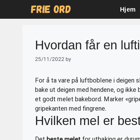
Skip
Hjem
to
content
Hvordan får en luf
25/11/2022
by
For å ta vare på luftboblene i deigen s
bake ut deigen med hendene, og ikke b
et godt melet bakebord. Marker «grip
gripekanten med fingrene.
Hvilken mel er best
Det
beste melet
for utbaking er durum