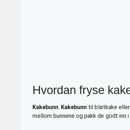
Hvordan fryse kak
Kakebunn
.
Kakebunn
til bløtkake elle
mellom bunnene og pakk de godt inn i p