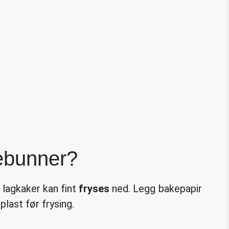
ebunner?
r lagkaker kan fint
fryses
ned. Legg bakepapir
last før frysing.