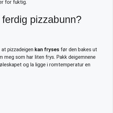
r for fuktig.
 ferdig pizzabunn?
t at pizzadeigen
kan fryses
før den bakes ut
som meg som har liten frys. Pakk deigemnene
 kjøleskapet og la ligge i romtemperatur en