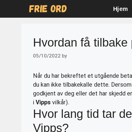
Skip
Hjem
to
content
Hvordan få tilbake
05/10/2022
by
Når du har bekreftet et utgående bet
du kan ikke tilbakekalle dette. Derso
godkjent av deg eller det har skjedd e
i
Vipps
vilkår).
Hvor lang tid tar de
Vipps?