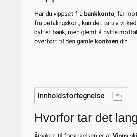
Har du vippset fra
bankkonto
, får mo
fra betalingskort, kan det ta tre virke
byttet bank, men glemt å bytte motta
overført til den gamle
kontoen
din.
Innholdsfortegnelse
Hvorfor tar det lan
Årsaken til forsinkelsen er at
Vipps
ski