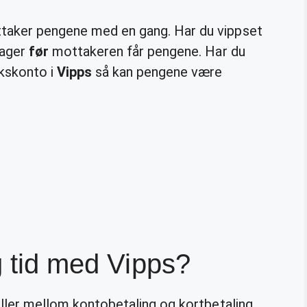
ttaker pengene med en gang. Har du vippset
dager
før
mottakeren får pengene. Har du
kskonto i
Vipps
så kan pengene være
g tid med Vipps?
ller mellom kontobetaling og kortbetaling.