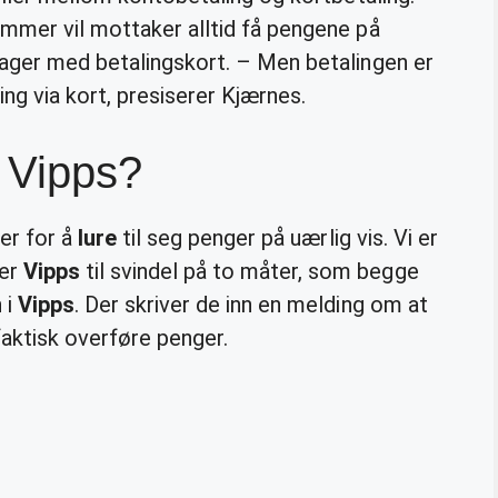
ummer vil mottaker alltid få pengene på
dager med betalingskort. – Men betalingen er
ng via kort, presiserer Kjærnes.
å Vipps?
der for å
lure
til seg penger på uærlig vis. Vi er
ker
Vipps
til svindel på to måter, som begge
 i
Vipps
. Der skriver de inn en melding om at
faktisk overføre penger.