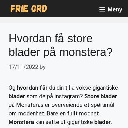
Skip
Meny
to
content
Hvordan få store
blader på monstera?
17/11/2022
by
Og
hvordan får
du din til å vokse gigantiske
blader
som de på Instagram?
Store blader
på Monsteras er overveiende et spørsmål
om modenhet. Bare en fullt modnet
Monstera
kan sette ut gigantiske
blader
.