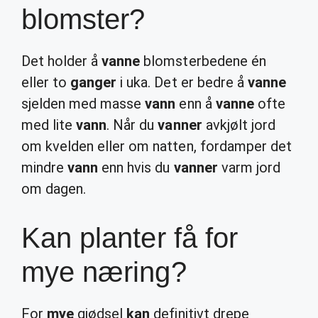
blomster?
Det holder å
vanne
blomsterbedene én
eller to
ganger
i uka. Det er bedre å
vanne
sjelden med masse
vann
enn å
vanne
ofte
med lite
vann
. Når du
vanner
avkjølt jord
om kvelden eller om natten, fordamper det
mindre
vann
enn hvis du
vanner
varm jord
om dagen.
Kan planter få for
mye næring?
For
mye
gjødsel
kan
definitivt drepe