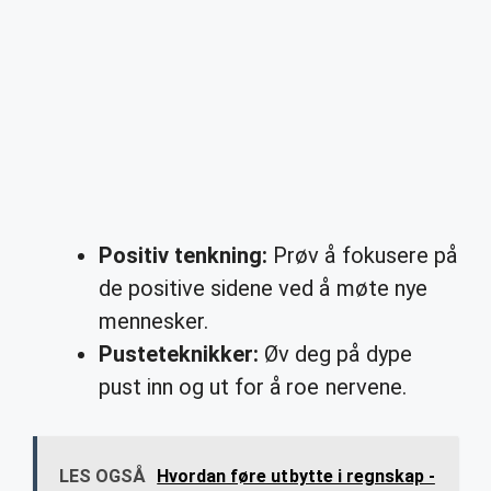
Positiv tenkning:
Prøv å fokusere på
de positive sidene ved å møte nye
mennesker.
Pusteteknikker:
Øv deg på dype
pust inn og ut for å roe nervene.
LES OGSÅ
Hvordan føre utbytte i regnskap -