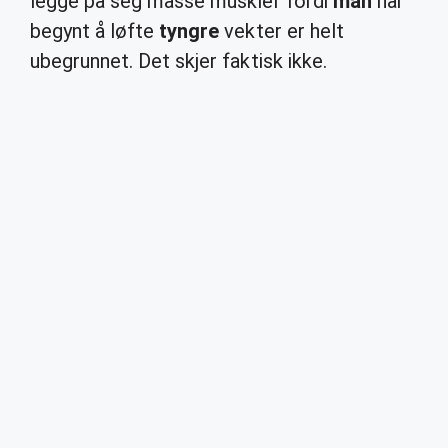
legge på seg masse muskler fordi
man
har
begynt å løfte
tyngre
vekter er helt
ubegrunnet. Det skjer faktisk ikke.