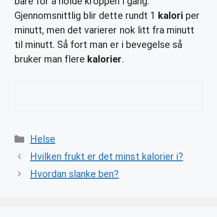
bare for å holde kroppen i gang.
Gjennomsnittlig blir dette rundt 1
kalori
per
minutt, men det varierer nok litt fra minutt
til minutt. Så fort man er i bevegelse så
bruker man flere
kalorier
.
Categories
Helse
Hvilken frukt er det minst kalorier i?
Hvordan slanke ben?