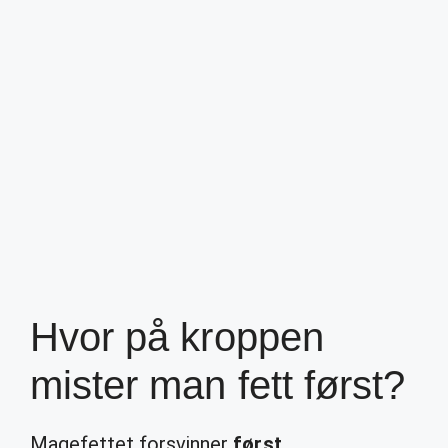
Hvor på kroppen
mister man fett først?
Magefettet forsvinner
først