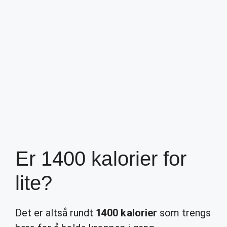
Er 1400 kalorier for
lite?
Det er altså rundt
1400 kalorier
som trengs