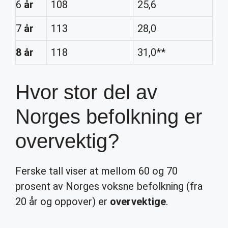
6
år
108
25,6
7
år
113
28,0
8 år
118
31,0**
Hvor stor del av
Norges befolkning er
overvektig?
Ferske tall viser at mellom 60 og 70
prosent av Norges voksne befolkning (fra
20 år og oppover) er
overvektige
.