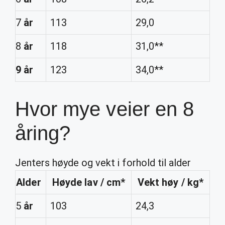
7
år
113
29,0
8
år
118
31,0**
9 år
123
34,0**
Hvor mye veier en 8
åring?
Jenters høyde og vekt i forhold til alder
Alder
Høyde lav / cm*
Vekt høy / kg*
5
år
103
24,3