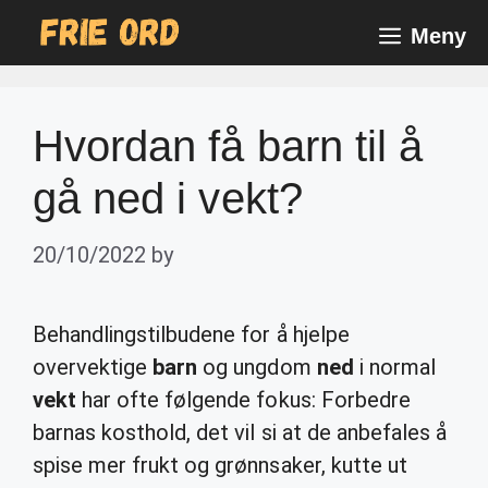
Skip
Meny
to
content
Hvordan få barn til å
gå ned i vekt?
20/10/2022
by
Behandlingstilbudene for å hjelpe
overvektige
barn
og ungdom
ned
i normal
vekt
har ofte følgende fokus: Forbedre
barnas kosthold, det vil si at de anbefales å
spise mer frukt og grønnsaker, kutte ut