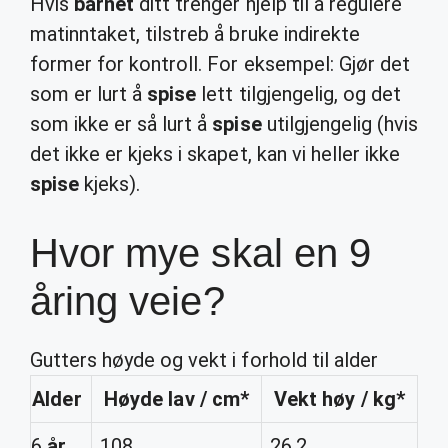
Hvis
barnet
ditt trenger hjelp til å regulere
matinntaket, tilstreb å bruke indirekte
former for kontroll. For eksempel: Gjør det
som er lurt å
spise
lett tilgjengelig, og det
som ikke er så lurt å
spise
utilgjengelig (hvis
det ikke er kjeks i skapet, kan vi heller ikke
spise
kjeks).
Hvor mye skal en 9
åring veie?
Gutters høyde og vekt i forhold til alder
Alder
Høyde lav / cm*
Vekt høy / kg*
6
år
108
26,2