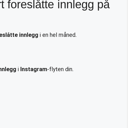
t foreslåtte innlegg på
eslåtte innlegg
i en hel måned.
innlegg
i
Instagram
-flyten din.