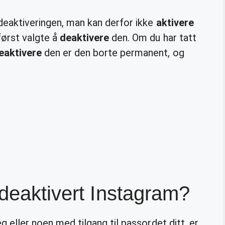
e deaktiveringen, man kan derfor ikke
aktivere
først valgte å
deaktivere
den. Om du har tatt
eaktivere
den er den borte permanent, og
 deaktivert Instagram?
g eller noen med tilgang til passordet ditt, er