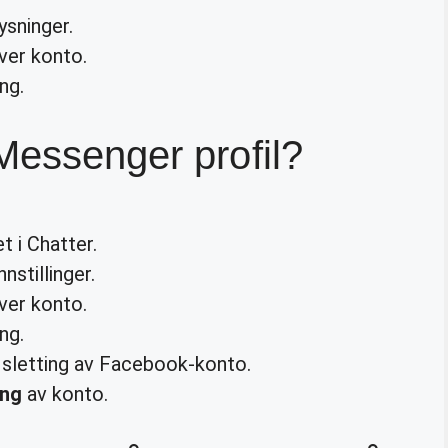
sninger.
ver konto.
ng.
Messenger profil?
et i Chatter.
stillinger.
ver konto.
ng.
sletting av Facebook-konto.
ing
av konto.