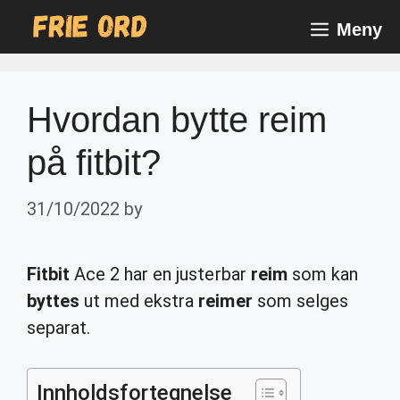
Skip
Meny
to
content
Hvordan bytte reim
på fitbit?
31/10/2022
by
Fitbit
Ace 2 har en justerbar
reim
som kan
byttes
ut med ekstra
reimer
som selges
separat.
Innholdsfortegnelse