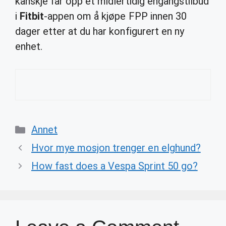
kanskje får opp et midlertidig engangstilbud
i
Fitbit
-appen om å kjøpe FPP innen 30
dager etter at du har konfigurert en ny
enhet.
Categories
Annet
Hvor mye mosjon trenger en elghund?
How fast does a Vespa Sprint 50 go?