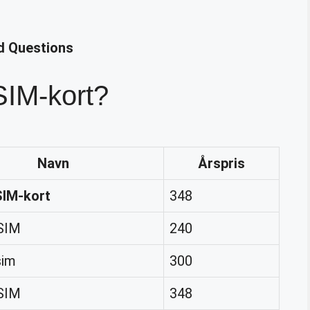
d Questions
SIM-kort?
Navn
Årspris
SIM-kort
348
-SIM
240
sim
300
-SIM
348