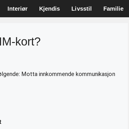
Interiør
Kjendis
Livsstil
Familie
IM-kort?
 følgende: Motta innkommende kommunikasjon
t