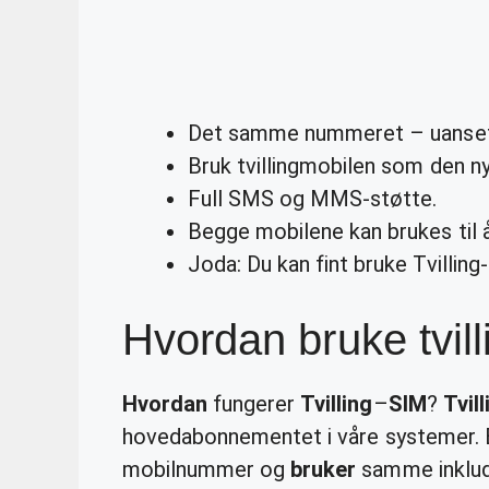
Det samme nummeret – uansett
Bruk tvillingmobilen som den n
Full SMS og MMS-støtte.
Begge mobilene kan brukes til å
Joda: Du kan fint bruke Tvilling-
Hvordan bruke tvil
Hvordan
fungerer
Tvilling
–
SIM
?
Tvill
hovedabonnementet i våre systemer.
mobilnummer og
bruker
samme inklud