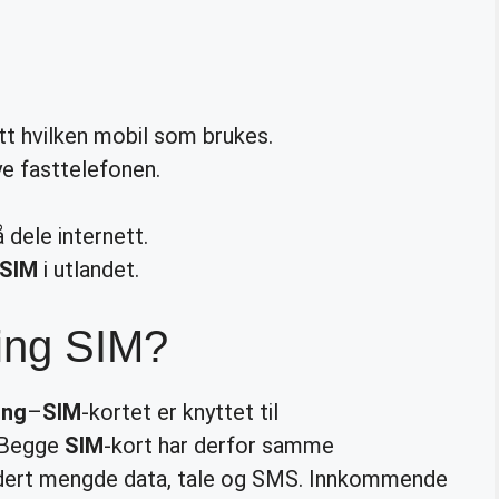
 hvilken mobil som brukes.
ye fasttelefonen.
 dele internett.
SIM
i utlandet.
ling SIM?
ing
–
SIM
-kortet er knyttet til
 Begge
SIM
-kort har derfor samme
ert mengde data, tale og SMS. Innkommende