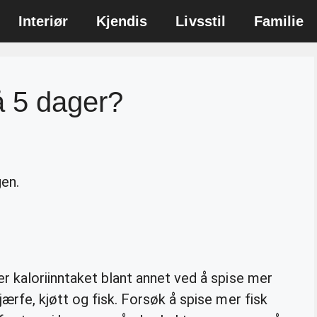
Interiør
Kjendis
Livsstil
Familie
å 5 dager?
en.
r kaloriinntaket blant annet ved å spise mer
ærfe, kjøtt og fisk. Forsøk å spise mer fisk