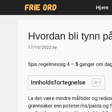
Skip
Hjem
to
content
Hvordan bli tynn p
17/10/2022
by
Spis regelmessig 4 –
5
ganger om dag
Innholdsfortegnelse
La det være mindre måltider og reduse
grønnsaker enn poteter/ris/pasta og fj