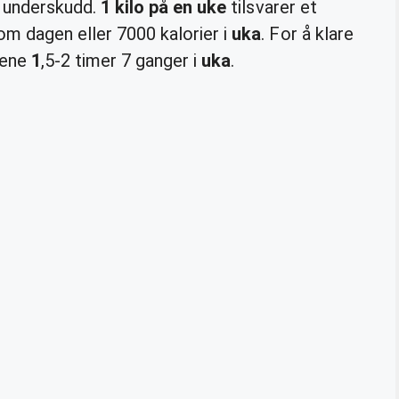
ri underskudd.
1 kilo på en uke
tilsvarer et
om dagen eller 7000 kalorier i
uka
. For å klare
trene
1
,5-2 timer 7 ganger i
uka
.