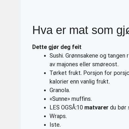
Hva er mat som gjø
Dette gjør deg
feit
Sushi. Grønnsakene og tangen run
av majones eller smøreost.
Tørket frukt. Porsjon for porsjo
kalorier enn vanlig frukt.
Granola.
«Sunne» muffins.
LES OGSÅ:10
matvarer
du bør 
Wraps.
Iste.