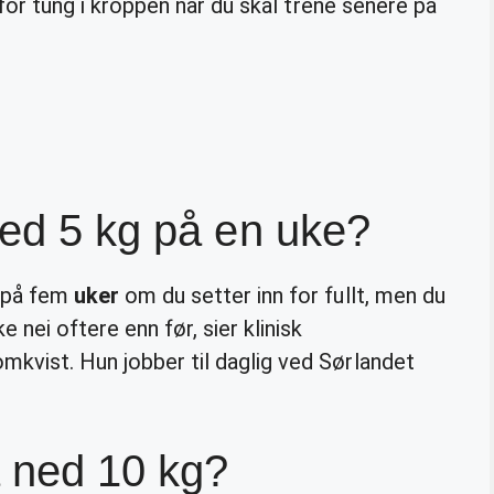
for tung i kroppen når du skal trene senere på
ned 5 kg på en uke?
 på fem
uker
om du setter inn for fullt, men du
 nei oftere enn før, sier klinisk
mkvist. Hun jobber til daglig ved Sørlandet
å ned 10 kg?