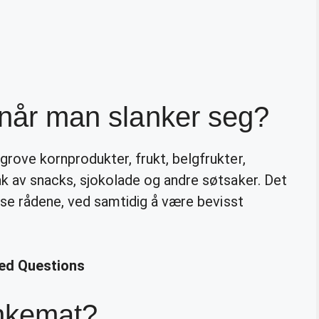
e når man slanker seg?
rove kornprodukter, frukt, belgfrukter,
ak av snacks, sjokolade og andre søtsaker. Det
isse rådene, ved samtidig å være bevisst
ted Questions
nkemat?