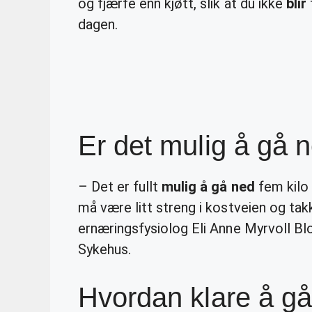
og fjærfe enn kjøtt, slik at du ikke
blir
dagen.
Er det mulig å gå 
– Det er fullt
mulig å gå ned
fem kilo
må være litt streng i kostveien og takke
ernæringsfysiolog Eli Anne Myrvoll Blo
Sykehus.
Hvordan klare å g