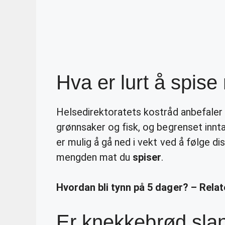
Hva er lurt å spis
Helsedirektoratets kostråd anbefaler g
grønnsaker og fisk, og begrenset innt
er mulig å gå ned i vekt ved å følge d
mengden mat du
spiser
.
Hvordan bli tynn på 5 dager? – Rela
Er knekkebrød sla