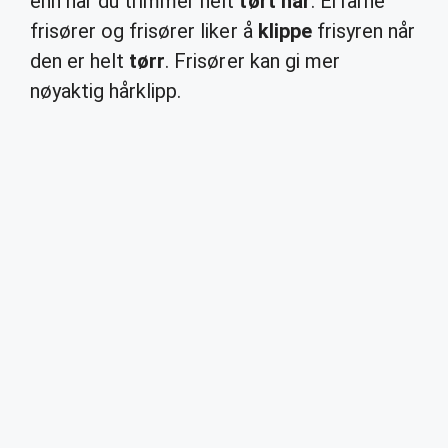
enn når du trimmer helt
tørt hår
. Erfarne
frisører og frisører liker å
klippe
frisyren når
den er helt
tørr
. Frisører kan gi mer
nøyaktig hårklipp.