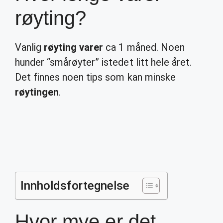
røyting?
Vanlig
røyting varer
ca 1 måned. Noen
hunder “smårøyter” istedet litt hele året.
Det finnes noen tips som kan minske
røytingen
.
Innholdsfortegnelse
Hvor mye er det