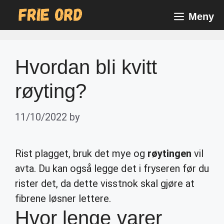
Skip
Meny
to
content
Hvordan bli kvitt
røyting?
11/10/2022
by
Rist plagget, bruk det mye og
røytingen
vil
avta. Du kan også legge det i fryseren før du
rister det, da dette visstnok skal gjøre at
fibrene løsner lettere.
Hvor lenge varer