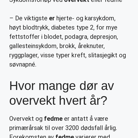
– De viktigste
er
hjerte- og karsykdom,
høyt blodtrykk, diabetes type 2, for mye
fettstoffer i blodet, podagra, depresjon,
gallesteinsykdom, brokk, åreknuter,
ryggplager, visse typer kreft, slitasjegikt og
søvnapné.
Hvor mange dør av
overvekt hvert år?
Overvekt og
fedme
er antatt å være
primærårsak til over 3200 dødsfall årlig.
Forekomsten av
fedme
varierer med