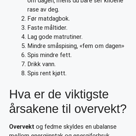
om dagen, mens du bare ser kiloene
rase av deg.
Før matdagbok.
Faste måltider.
Lag gode matrutiner.
Mindre småspising, «fem om dagen»
Spis mindre fett.
Drikk vann.
Spis rent kjøtt.
Hva er de viktigste
årsakene til overvekt?
Overvekt
og fedme skyldes en ubalanse
mellom energiinntak og energiforbruk.