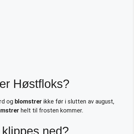
er Høstfloks?
ord og
blomstrer
ikke før i slutten av august,
omstrer
helt til frosten kommer.
 klippes ned?