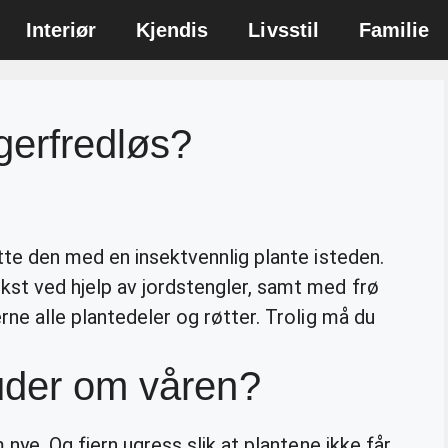
Interiør
Kjendis
Livsstil
Familie
agerfredløs?
tte den med en insektvennlig plante isteden.
kst ved hjelp av jordstengler, samt med frø
rne alle plantedeler og røtter. Trolig må du
uder om våren?
 nye. Og fjern ugress slik at plantene ikke får