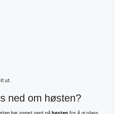
t ut.
pes ned om høsten?
nten har visnet sent på
høsten
for å gi plass