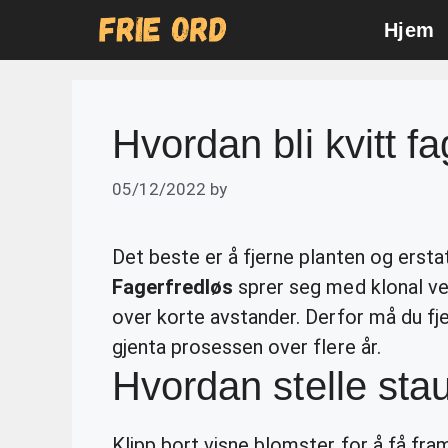
Skip
Hjem
to
content
Hvordan bli kvitt f
05/12/2022
by
Det beste er å fjerne planten og ersta
Fagerfredløs
sprer seg med klonal ve
over korte avstander. Derfor må du fje
gjenta prosessen over flere år.
Hvordan stelle sta
Klipp bort visne blomster for å få fram