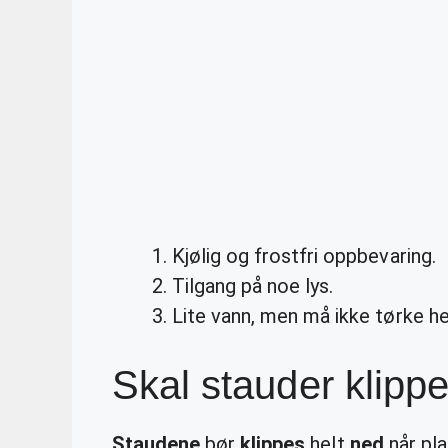
Kjølig og frostfri oppbevaring.
Tilgang på noe lys.
Lite vann, men må ikke tørke hel
Skal stauder klip
Staudene
bør
klippes
helt
ned
når pla