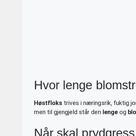
Hvor lenge blomstr
Høstfloks
trives i næringsrik, fuktig j
men til gjengjeld står den
lenge
og
bl
Når skal prydgress