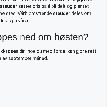
stauder
setter pris på å bli delt og plantet
mme sted. Vårblomstrende
stauder
deles om
deles på våren.
ippes ned om høsten?
okkrosen
din, noe du med fordel kan gjøre rett
ten av september måned.