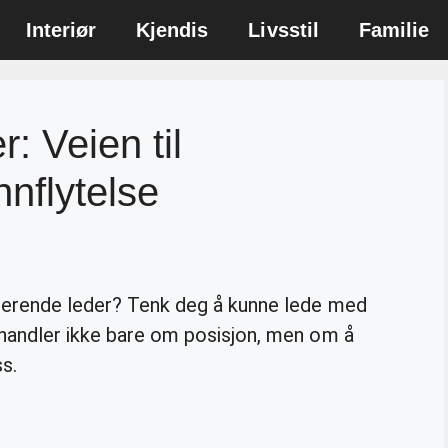
Interiør
Kjendis
Livsstil
Familie
: Veien til
nnflytelse
pirerende leder? Tenk deg å kunne lede med
 handler ikke bare om posisjon, men om å
s.