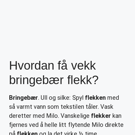
Hvordan få vekk
bringebær flekk?
Bringebær
. Ull og silke: Spyl
flekken
med
så varmt vann som tekstilen tåler. Vask
deretter med Milo. Vanskelige
flekker
kan
fjernes ved å helle litt flytende Milo direkte
på
flekken
og la det virke ½ time.