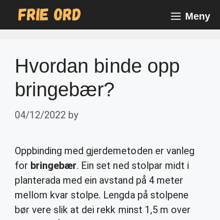
Skip
Meny
to
content
Hvordan binde opp
bringebær?
04/12/2022
by
Oppbinding med gjerdemetoden er vanleg
for
bringebær
. Ein set ned stolpar midt i
planterada med ein avstand på 4 meter
mellom kvar stolpe. Lengda på stolpene
bør vere slik at dei rekk minst 1,5 m over