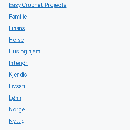
Easy Crochet Projects
Familie
Finans
Helse
Hus og hjem
Interiør
Kjendis
Livsstil
Lønn
Norge
Nyttig