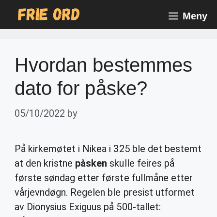
Skip
Meny
to
content
Hvordan bestemmes
dato for påske?
05/10/2022
by
På kirkemøtet i Nikea i 325 ble det bestemt
at den kristne
påsken
skulle feires på
første søndag etter første fullmåne etter
vårjevndøgn. Regelen ble presist utformet
av Dionysius Exiguus på 500-tallet: