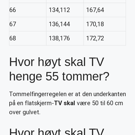
66
134,112
167,64
67
136,144
170,18
68
138,176
172,72
Hvor høyt skal TV
henge 55 tommer?
Tommelfingerregelen er at den underkanten
på en flatskjerm-
TV skal
være 50 til 60 cm
over gulvet.
Hvor høyt skal TV