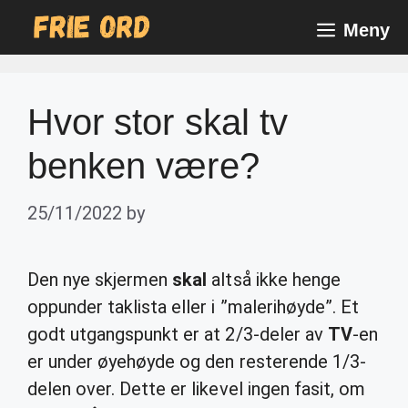
Skip
Meny
to
content
Hvor stor skal tv
benken være?
25/11/2022
by
Den nye skjermen
skal
altså ikke henge
oppunder taklista eller i ”malerihøyde”. Et
godt utgangspunkt er at 2/3-deler av
TV
-en
er under øyehøyde og den resterende 1/3-
delen over. Dette er likevel ingen fasit, om