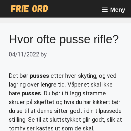
Skip
Meny
to
content
Hvor ofte pusse rifle?
04/11/2022
by
Det bør
pusses
etter hver skyting, og ved
lagring over lengre tid. Våpenet skal ikke
bare
pusses
. Du bør i tillegg stramme
skruer på skjeftet og hvis du har kikkert bør
du se til at denne sitter godt i din tilpassede
stilling. Se til at sluttstykket glir godt, slik at
tomhylser kastes ut som de skal.