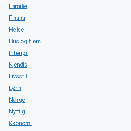
Familie
Finans
Helse
Hus og hjem
Interiør
Kjendis
Livsstil
Lønn
Norge
Nyttig
Økonomi