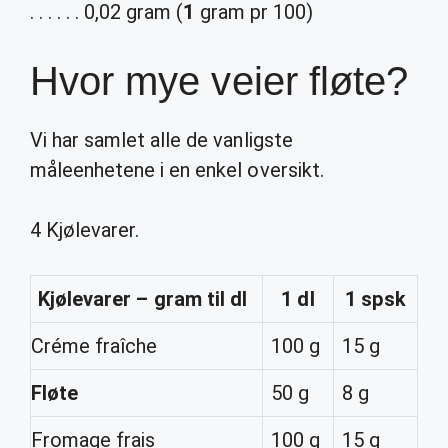
. . . . . . 0,02 gram (
1
gram pr 100)
Hvor mye veier fløte?
Vi har samlet alle de vanligste
måleenhetene i en enkel oversikt.
4 Kjølevarer.
Kjølevarer – gram til dl
1 dl
1 spsk
Créme fraîche
100 g
15 g
Fløte
50 g
8 g
Fromage frais
100 g
15 g