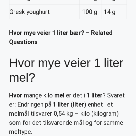
Gresk youghurt
100 g
14 g
Hvor mye veier 1 liter bær? – Related
Questions
Hvor mye veier 1 liter
mel?
Hvor
mange kilo
mel
er det i
1 liter
? Svaret
er: Endringen på
1 liter
(
liter
) enhet i et
melmål tilsvarer 0,54 kg – kilo (kilogram)
som for det tilsvarende mål og for samme
meltype.