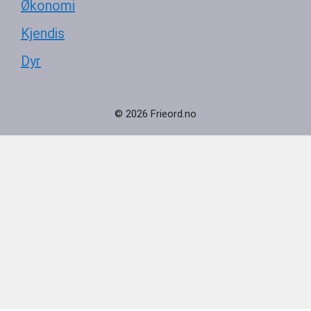
Økonomi
Kjendis
Dyr
© 2026 Frieord.no