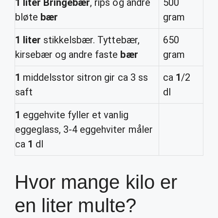
1 liter Bringebær
, rips og andre
500
bløte
bær
gram
1 liter
stikkelsbær. Tyttebær,
650
kirsebær og andre faste
bær
gram
1
middelsstor sitron gir ca 3 ss
ca
1
/2
saft
dl
1
eggehvite fyller et vanlig
eggeglass, 3-4 eggehviter måler
ca
1
dl
Hvor mange kilo er
en liter multe?