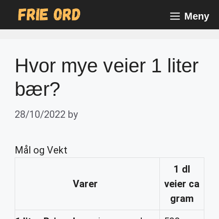
Skip
Meny
to
content
Hvor mye veier 1 liter
bær?
28/10/2022
by
Mål og Vekt
1
dl
Varer
veier
ca
gram