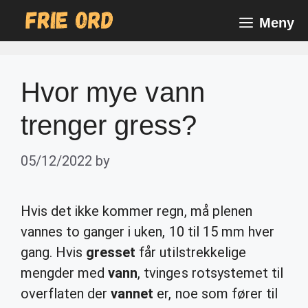
Skip
Meny
to
content
Hvor mye vann
trenger gress?
05/12/2022
by
Hvis det ikke kommer regn, må plenen
vannes to ganger i uken, 10 til 15 mm hver
gang. Hvis
gresset
får utilstrekkelige
mengder med
vann
, tvinges rotsystemet til
overflaten der
vannet
er, noe som fører til