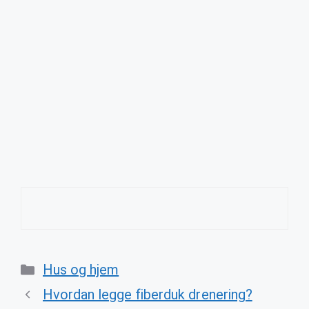
Categories
Hus og hjem
Hvordan legge fiberduk drenering?