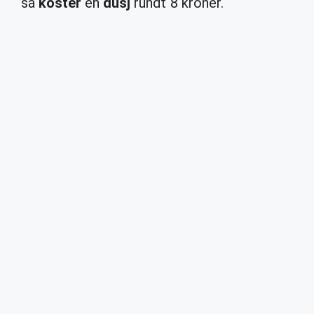
så
koster
en
dusj
rundt 8 kroner.