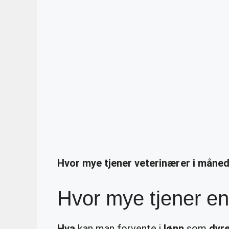
Hvor mye tjener veterinærer i måne
Hvor mye tjener en
Hva
kan man forvente i
lønn
som
dyre