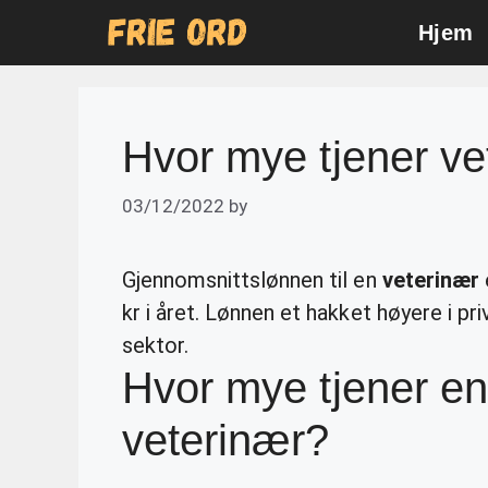
Skip
Hjem
to
content
Hvor mye tjener v
03/12/2022
by
Gjennomsnittslønnen til en
veterinær
kr i året. Lønnen et hakket høyere i p
sektor.
Hvor mye tjener e
veterinær?