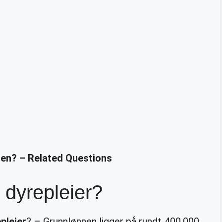
den? – Related Questions
 dyrepleier?
pleier
? – Grunnlønnen ligger på rundt 400.000