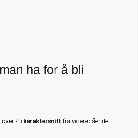
man ha for å bli
t over 4 i
karaktersnitt
fra videregående.