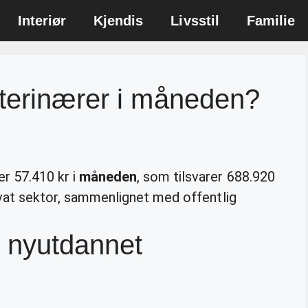
Interiør
Kjendis
Livsstil
Familie
eterinærer i måneden?
er 57.410 kr i
måneden
, som tilsvarer 688.920
rivat sektor, sammenlignet med offentlig
n nyutdannet