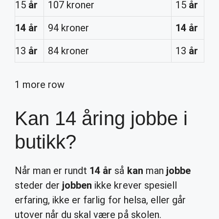
15
år
107 kroner
15
år
14 år
94 kroner
14 år
13
år
84 kroner
13
år
1 more row
Kan 14 åring jobbe i
butikk?
Når man er rundt
14 år
så
kan
man
jobbe
steder der
jobben
ikke krever spesiell
erfaring, ikke er farlig for helsa, eller går
utover når du skal være på skolen.