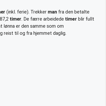
mer
(inkl. ferie). Trekker
man
fra den betalte
487,2
timer
. De færre arbeidede
timer
blir fullt
 at lønna er den samme som om
eist til og fra hjemmet daglig.