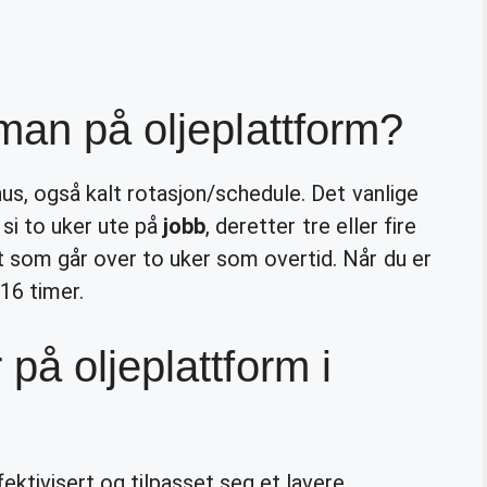
man på oljeplattform?
us, også kalt rotasjon/schedule. Det vanlige
 si to uker ute på
jobb
, deretter tre eller fire
 som går over to uker som overtid. Når du er
16 timer.
på oljeplattform i
ektivisert og tilpasset seg et lavere