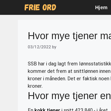
Skip
Hjem
to
content
Hvor mye tjener ma
03/12/2022
by
SSB har i dag lagt frem lønnsstatistikk
kommer det frem at snittlønnen innen u
kroner i måneden. Det er faktisk noen 
kroner.
Hvor mye tjener en
En
kokk tjener
i snitt 423 840,- i året.