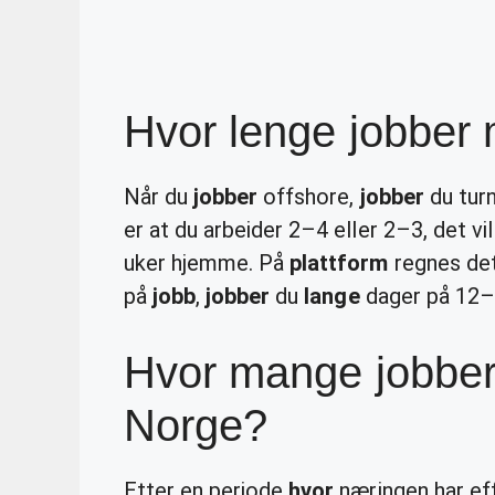
Hvor lenge jobber 
Når du
jobber
offshore,
jobber
du turn
er at du arbeider 2–4 eller 2–3, det vil
uker hjemme. På
plattform
regnes det
på
jobb
,
jobber
du
lange
dager på 12–
Hvor mange jobber 
Norge?
Etter en periode
hvor
næringen har eff