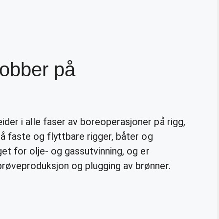
jobber på
der i alle faser av boreoperasjoner på rigg,
å faste og flyttbare rigger, båter og
get for olje- og gassutvinning, og er
 prøveproduksjon og plugging av brønner.