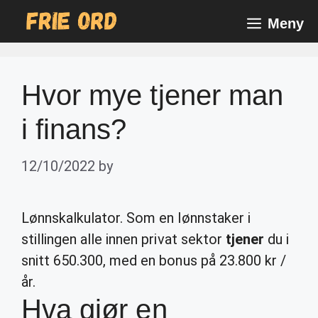
Skip
Meny
to
content
Hvor mye tjener man
i finans?
12/10/2022
by
Lønnskalkulator. Som en lønnstaker i
stillingen alle innen privat sektor
tjener
du i
snitt 650.300, med en bonus på 23.800 kr /
år.
Hva gjør en