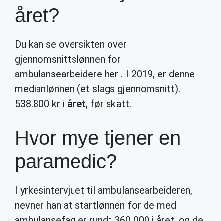
året?
Du kan se oversikten over
gjennomsnittslønnen for
ambulansearbeidere her . I 2019, er denne
medianlønnen (et slags gjennomsnitt).
538.800 kr i
året
, før skatt.
Hvor mye tjener en
paramedic?
I yrkesintervjuet til ambulansearbeideren,
nevner han at startlønnen for de med
ambulansefag er rundt 360.000 i året, og de