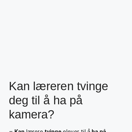
Kan læreren tvinge
deg til å ha på
kamera?
–
Kan
lærere
tvinge
elever til å
ha på