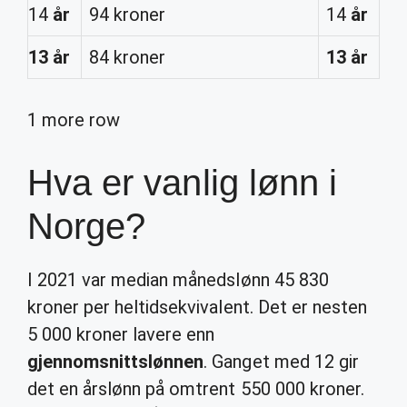
14
år
94 kroner
14
år
13 år
84 kroner
13 år
1 more row
Hva er vanlig lønn i
Norge?
I 2021 var median månedslønn 45 830
kroner per heltidsekvivalent. Det er nesten
5 000 kroner lavere enn
gjennomsnittslønnen
. Ganget med 12 gir
det en årslønn på omtrent 550 000 kroner.