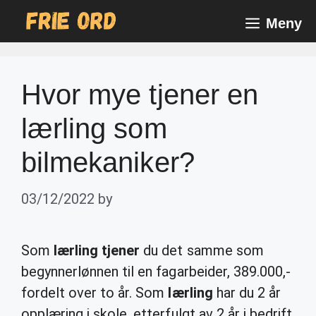
Skip
Meny
to
content
Hvor mye tjener en
lærling som
bilmekaniker?
03/12/2022
by
Som
lærling tjener
du det samme som
begynnerlønnen til en fagarbeider, 389.000,-
fordelt over to år. Som
lærling
har du 2 år
opplæring i skole, etterfulgt av 2 år i bedrift.