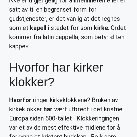
ikke er tilgjengelig for allmennheten eller er
satt av til en begrenset form for
gudstjenester, er det vanlig at det regnes
som et
kapell
i stedet for som
kirke
. Ordet
kommer fra latin cappella, som betyr «liten
kappe».
Hvorfor har kirker
klokker?
Hvorfor
ringer kirkeklokkene? Bruken av
kirkeklokker
har
vært utbredt i det kristne
Europa siden 500-tallet . Klokkeringingen
var et av de mest effektive midlene for å
forkynne et kristent budskap . Folk som