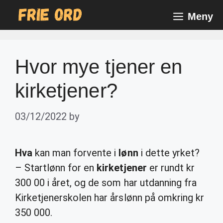
Skip
Meny
to
content
Hvor mye tjener en
kirketjener?
03/12/2022
by
Hva
kan man forvente i
lønn
i dette yrket?
– Startlønn for en
kirketjener
er rundt kr
300 00 i året, og de som har utdanning fra
Kirketjenerskolen har årslønn på omkring kr
350 000.