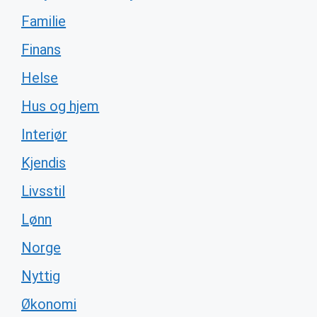
Familie
Finans
Helse
Hus og hjem
Interiør
Kjendis
Livsstil
Lønn
Norge
Nyttig
Økonomi