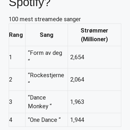
Spotify?
100 mest streamede sanger
Strømmer
Rang
Sang
(Millioner)
“Form av deg
1
2,654
“
“Rockestjerne
2
2,064
“
“Dance
3
1,963
Monkey “
4
“One Dance “
1,944