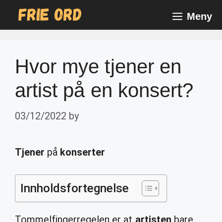
Skip
Meny
to
content
Hvor mye tjener en
artist på en konsert?
03/12/2022
by
Tjener
på
konserter
Innholdsfortegnelse
Tommelfingerregelen er at
artisten
bare