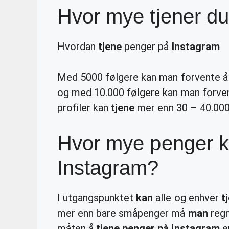
Hvor mye tjener d
Hvordan
tjene
penger på
Instagram
Med 5000 følgere kan man forvente 
og med 10.000 følgere kan man forvent
profiler kan
tjene
mer enn 30 – 40.000
Hvor mye penger k
Instagram?
I utgangspunktet
kan
alle og enhver
t
mer enn bare småpenger må
man
regn
måten å
tjene penger på Instagram
er