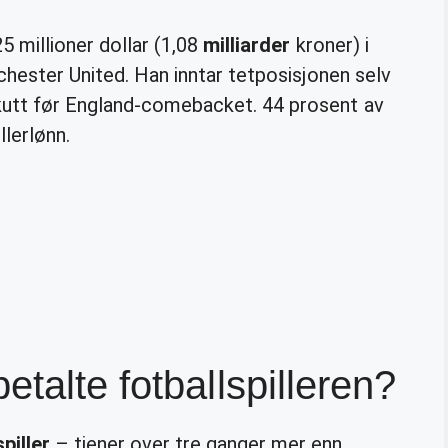
5 millioner dollar (1,08
milliarder
kroner) i
nchester United. Han inntar tetposisjonen selv
kutt før England-comebacket. 44 prosent av
lerlønn.
talte fotballspilleren?
piller
– tjener over tre ganger mer enn