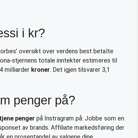
ssi i kr?
orbes’ oversikt over verdens best betalte
lona-stjernens totale inntekter estimeres til
34 milliarder
kroner
. Det igjen tilsvarer 3,1
ram penger på?
tjene penger
på Instragram på: Jobbe som en
sponset av brands. Affiliate markedsføring der
år en prosentandel av salgene dine.