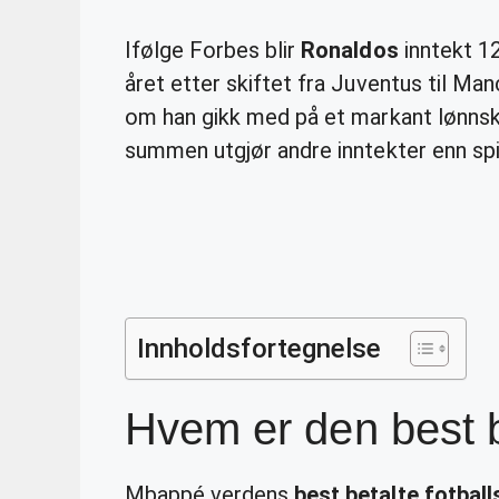
Ifølge Forbes blir
Ronaldos
inntekt 12
året etter skiftet fra Juventus til Ma
om han gikk med på et markant lønns
summen utgjør andre inntekter enn spil
Innholdsfortegnelse
Hvem er den best be
Mbappé verdens
best betalte fotballs