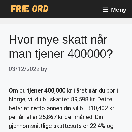
Skip
Meny
to
content
Hvor mye skatt når
man tjener 400000?
03/12/2022
by
Om
du
tjener 400,000
kr i året
når
du bor i
Norge, vil du bli skattet 89,598 kr. Dette
betyr at nettolønnen din vil bli 310,402 kr
per år, eller 25,867 kr per måned. Din
gjennomsnittlige skattesats er 22.4% og