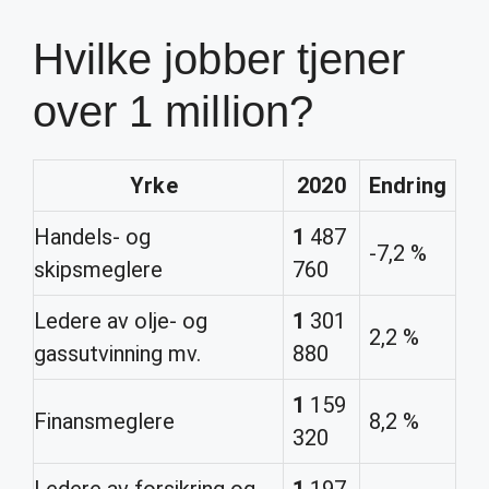
Hvilke jobber tjener
over 1 million?
Yrke
2020
Endring
Handels- og
1
487
-7,2 %
skipsmeglere
760
Ledere av olje- og
1
301
2,2 %
gassutvinning mv.
880
1
159
Finansmeglere
8,2 %
320