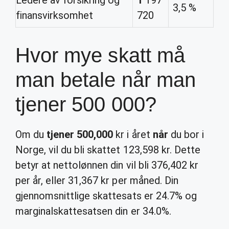
Ledere av forsikring og
1
197
3,5 %
finansvirksomhet
720
Hvor mye skatt må
man betale når man
tjener 500 000?
Om du
tjener 500,000
kr i året
når
du bor i
Norge, vil du bli skattet 123,598 kr. Dette
betyr at nettolønnen din vil bli 376,402 kr
per år, eller 31,367 kr per måned. Din
gjennomsnittlige skattesats er 24.7% og
marginalskattesatsen din er 34.0%.