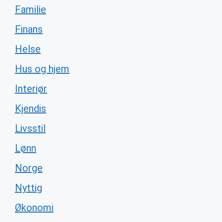
Familie
Finans
Helse
Hus og hjem
Interiør
Kjendis
Livsstil
Lønn
Norge
Nyttig
Økonomi