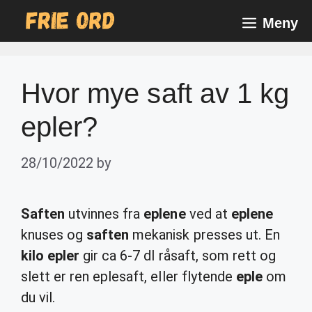
Skip
Meny
to
content
Hvor mye saft av 1 kg
epler?
28/10/2022
by
Saften
utvinnes fra
eplene
ved at
eplene
knuses og
saften
mekanisk presses ut. En
kilo epler
gir ca 6-7 dl råsaft, som rett og
slett er ren eplesaft, eller flytende
eple
om
du vil.