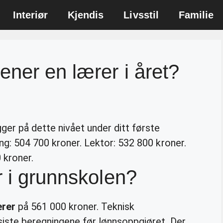
Interiør
Kjendis
Livsstil
Familie
ener en lærer i året?
ger på dette nivået under ditt første
ng: 504 700 kroner. Lektor: 532 800 kroner.
 kroner.
r i grunnskolen?
ærer
på 561 000 kroner. Teknisk
 siste beregningene før lønnsoppgjøret. Der