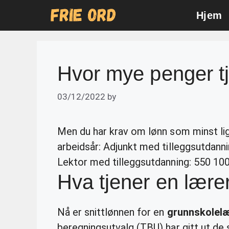
Skip
Hjem
to
content
Hvor mye penger tj
03/12/2022
by
Men du har krav om lønn som minst lig
arbeidsår: Adjunkt med tilleggsutdanni
Lektor med tilleggsutdanning: 550 100
Hva tjener en lære
Nå er snittlønnen for en
grunnskolel
beregningsutvalg (TBU) har gitt ut de