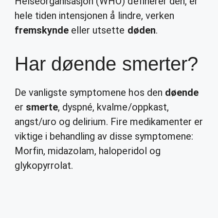
Helseorganisasjon (WHO) definerer den, er
hele tiden intensjonen å lindre, verken
fremskynde
eller utsette
døden
.
Har døende smerter?
De vanligste symptomene hos den
døende
er
smerte
, dyspné, kvalme/oppkast,
angst/uro og delirium. Fire medikamenter er
viktige i behandling av disse symptomene:
Morfin, midazolam, haloperidol og
glykopyrrolat.