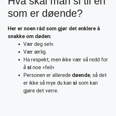
Hva skal man si til en
som er døende?
Her er noen råd som gjør det enklere å
snakke om døden:
Vær deg selv.
Vær ærlig.
Ha respekt, men ikke vær så redd for
å
si
noe «feil»
Personen er allerede
døende
, så det
er ikke så mye du kan
si
som kan
gjøre det verre.