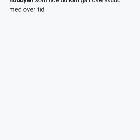
hobbyen
som noe du
kan
gå i overskudd
med over tid.