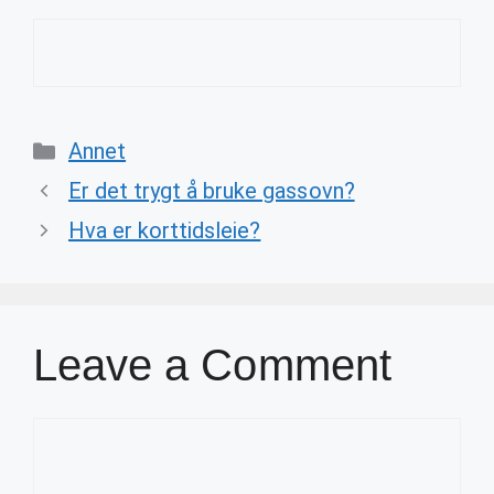
Categories
Annet
Er det trygt å bruke gassovn?
Hva er korttidsleie?
Leave a Comment
Comment