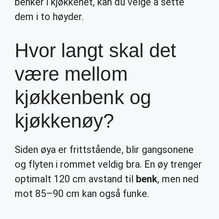
benker i kjøkkenet, kan du velge å sette
dem i to høyder.
Hvor langt skal det
være mellom
kjøkkenbenk og
kjøkkenøy?
Siden øya er frittstående, blir gangsonene
og flyten i rommet veldig bra. En øy trenger
optimalt 120 cm avstand til
benk
, men ned
mot 85–90 cm kan også funke.