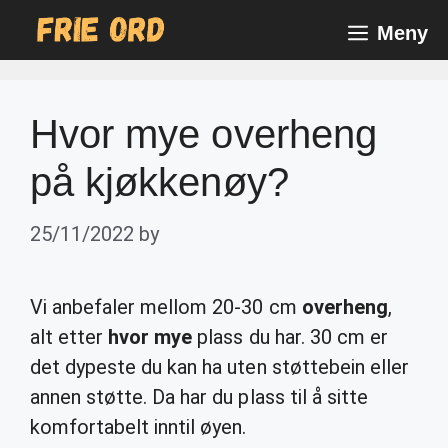
Skip
Meny
to
content
Hvor mye overheng
på kjøkkenøy?
25/11/2022
by
Vi anbefaler mellom 20-30 cm
overheng
,
alt etter
hvor mye
plass du har. 30 cm er
det dypeste du kan ha uten støttebein eller
annen støtte. Da har du plass til å sitte
komfortabelt inntil øyen.