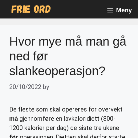
Skip
Meny
to
content
Hvor mye må man gå
ned før
slankeoperasjon?
20/10/2022
by
De fleste som skal opereres for overvekt
må
gjennomføre en lavkaloridiett (800-
1200 kalorier per dag) de siste tre ukene
før
operasjonen. Dietten skal derfor starte