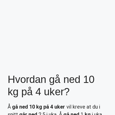
Hvordan gå ned 10
kg på 4 uker?
Å
gå ned 10 kg på 4 uker
vil kreve at du i
snitt
går ned
2,5 i uka. Å
gå ned
1
kg
i uka