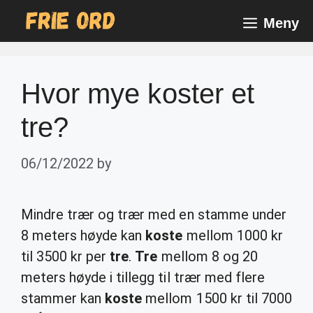
Skip
Meny
to
content
Hvor mye koster et
tre?
06/12/2022
by
Mindre trær og trær med en stamme under
8 meters høyde kan
koste
mellom 1000 kr
til 3500 kr per
tre
.
Tre
mellom 8 og 20
meters høyde i tillegg til trær med flere
stammer kan
koste
mellom 1500 kr til 7000