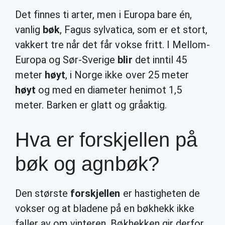
Det finnes ti arter, men i Europa bare én,
vanlig
bøk
, Fagus sylvatica, som er et stort,
vakkert tre når det får vokse fritt. I Mellom-
Europa og Sør-Sverige
blir
det inntil 45
meter
høyt
, i Norge ikke over 25 meter
høyt
og med en diameter henimot 1,5
meter. Barken er glatt og gråaktig.
Hva er forskjellen på
bøk og agnbøk?
Den største
forskjellen
er hastigheten de
vokser og at bladene på en bøkhekk ikke
faller av om vinteren. Bøkhekken gir derfor