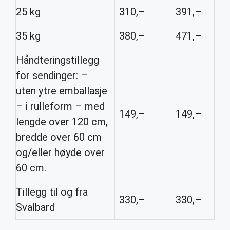
25 kg
310,–
391,–
35 kg
380,–
471,–
Håndteringstillegg
for sendinger: –
uten ytre emballasje
– i rulleform – med
149,–
149,–
lengde over 120 cm,
bredde over 60 cm
og/eller høyde over
60 cm.
Tillegg til og fra
330,–
330,–
Svalbard