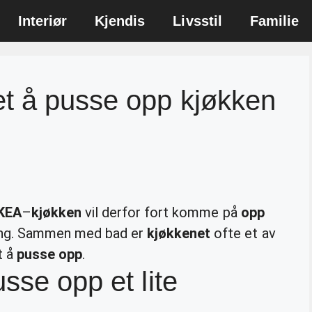
Interiør
Kjendis
Livsstil
Familie
et å pusse opp kjøkken
IKEA
–
kjøkken
vil derfor fort komme på
opp
ing. Sammen med bad er
kjøkkenet
ofte et av
t å
pusse opp
.
sse opp et lite