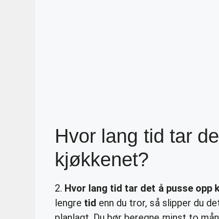
Hvor lang tid tar d
kjøkkenet?
2.
Hvor lang tid tar det å pusse opp 
lengre
tid
enn du tror, så slipper du de
planlagt. Du bør beregne minst to måne