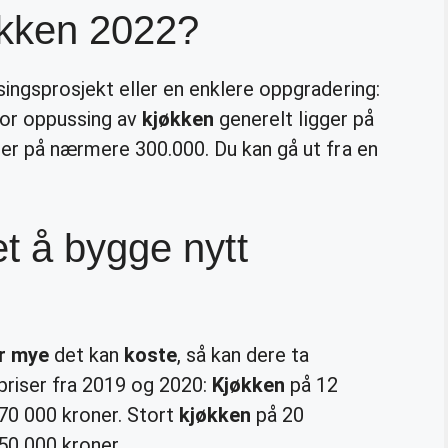
økken 2022?
ingsprosjekt eller en enklere oppgradering:
 for oppussing av
kjøkken
generelt ligger på
er på nærmere 300.000. Du kan gå ut fra en
t å bygge nytt
r mye
det kan
koste
, så kan dere ta
priser fra 2019 og 2020:
Kjøkken
på 12
70 000 kroner. Stort
kjøkken
på 20
50 000 kroner.