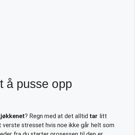
et å pusse opp
kjøkkenet
? Regn med at det alltid
tar
litt
t verste stresset hvis noe ikke går helt som
der fra du starter prosessen til den er