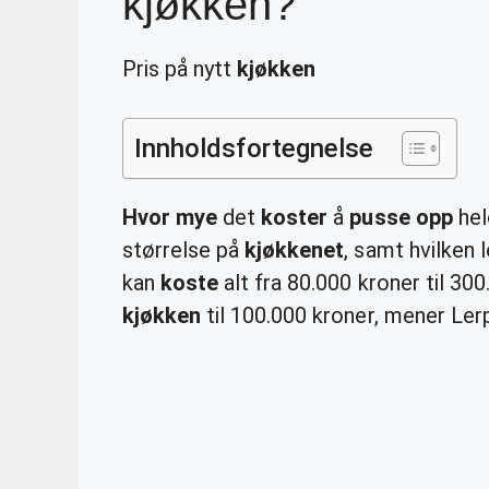
kjøkken?
Pris på nytt
kjøkken
Innholdsfortegnelse
Hvor mye
det
koster
å
pusse opp
he
størrelse på
kjøkkenet
, samt hvilken 
kan
koste
alt fra 80.000 kroner til 300
kjøkken
til 100.000 kroner, mener Ler