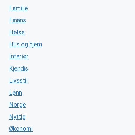
Familie
Finans
Helse
Hus og hjem
Interiør
Kjendis
Livsstil
Lønn
Norge
Nyttig
Økonomi