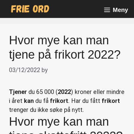
Skip
Meny
to
content
Hvor mye kan man
tjene på frikort 2022?
03/12/2022
by
Tjener
du 65 000 (
2022
) kroner eller mindre
i året
kan
du få
frikort
. Har du fått
frikort
trenger du ikke søke på nytt.
Hvor mye kan man