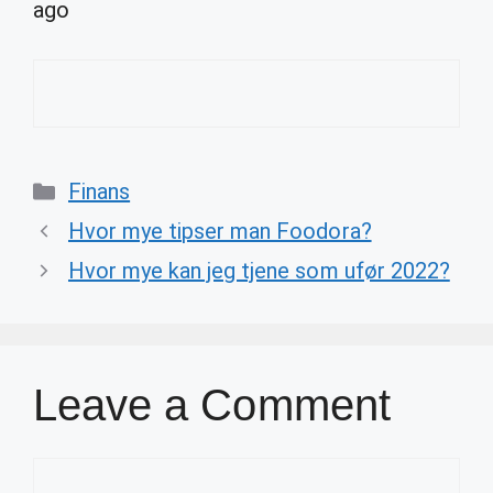
ago
Categories
Finans
Hvor mye tipser man Foodora?
Hvor mye kan jeg tjene som ufør 2022?
Leave a Comment
Comment