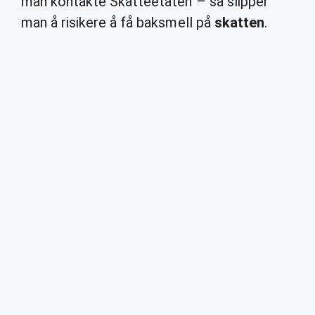
man kontakte Skatteetaten – så slipper
man å risikere å få baksmell på
skatten
.