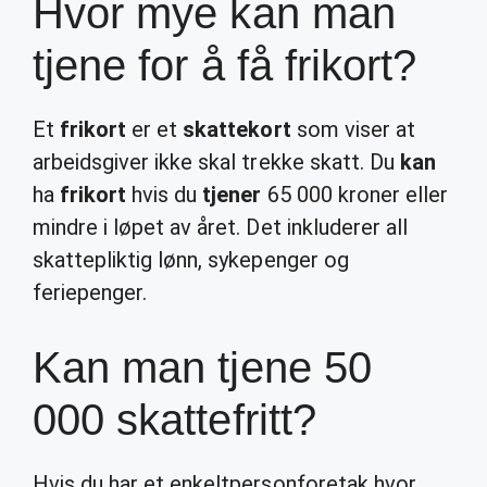
Hvor mye kan man
tjene for å få frikort?
Et
frikort
er et
skattekort
som viser at
arbeidsgiver ikke skal trekke skatt. Du
kan
ha
frikort
hvis du
tjener
65 000 kroner eller
mindre i løpet av året. Det inkluderer all
skattepliktig lønn, sykepenger og
feriepenger.
Kan man tjene 50
000 skattefritt?
Hvis du har et enkeltpersonforetak hvor