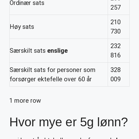
Ordinær sats
257
210
Høy sats
730
232
Særskilt sats
enslige
816
Særskilt sats for personer som
328
forsørger ektefelle over 60 år
009
1 more row
Hvor mye er 5g lønn?