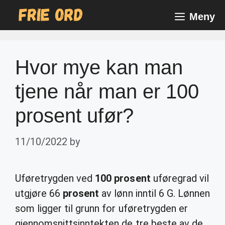
Skip
Meny
to
content
Hvor mye kan man
tjene når man er 100
prosent ufør?
11/10/2022
by
Uføretrygden ved
100 prosent
uføregrad vil
utgjøre 66
prosent
av lønn inntil 6 G. Lønnen
som ligger til grunn for uføretrygden er
gjennomsnittsinntekten de tre beste av de