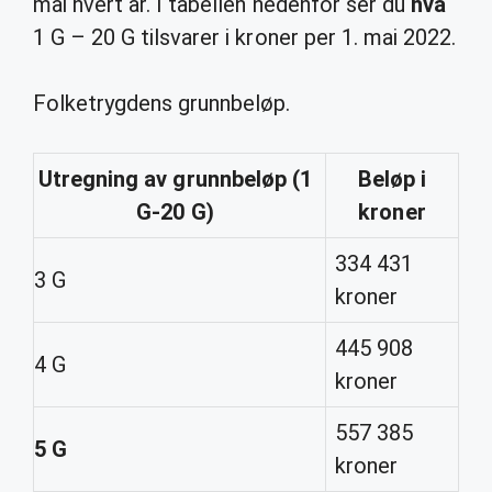
mai hvert år. I tabellen nedenfor ser du
hva
1 G – 20 G tilsvarer i kroner per 1. mai 2022.
Folketrygdens grunnbeløp.
Utregning av grunnbeløp (1
Beløp i
G-20 G)
kroner
334 431
3 G
kroner
445 908
4 G
kroner
557 385
5 G
kroner